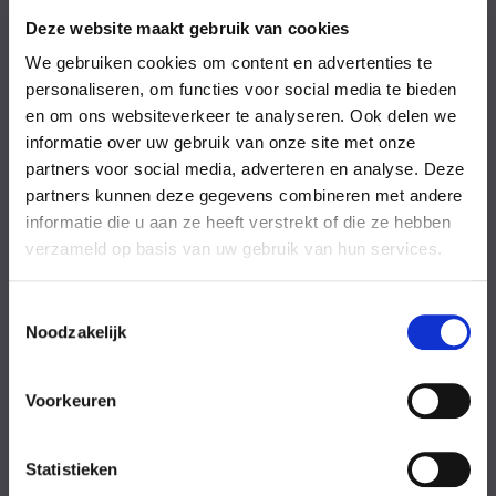
Vrijdag
08:00-18:00 uur
Zaterdag
09:00-17:00 uur
Deze website maakt gebruik van cookies
Zondag
09:00-17:00 uur
We gebruiken cookies om content en advertenties te
Feestdagen
Gesloten
personaliseren, om functies voor social media te bieden
en om ons websiteverkeer te analyseren. Ook delen we
Stel uw vraag
informatie over uw gebruik van onze site met onze
partners voor social media, adverteren en analyse. Deze
partners kunnen deze gegevens combineren met andere
Achternaam
informatie die u aan ze heeft verstrekt of die ze hebben
verzameld op basis van uw gebruik van hun services.
Toestemmingsselectie
Noodzakelijk
Eventuele
Voorkeuren
opmerkingen
Statistieken