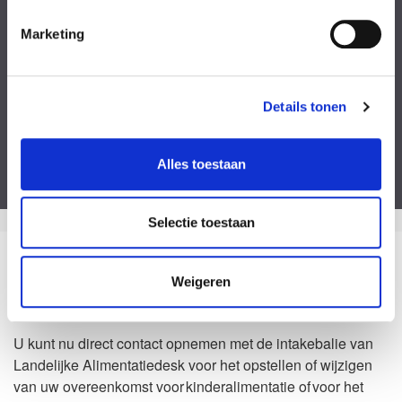
Kies een bestand
Marketing
Voeg eventueel een of meerdere document(en) toe
Privacyverklaring
Ik ga akkoord met de
privacy statement
&
algemene voorwaarden
.
Details tonen
Dit formulier is beveiligd door ReCaptcha van Google. Bekijk de
privacy
verklaring
en
algemene voorwaarden
.
Alles toestaan
Selectie toestaan
Zo kan het dus ook
Weigeren
Waarom Landelijke Alimentatiedesk?
U kunt nu direct contact opnemen met de intakebalie van
Landelijke Alimentatiedesk voor het opstellen of wijzigen
van uw overeenkomst voor kinderalimentatie of voor het