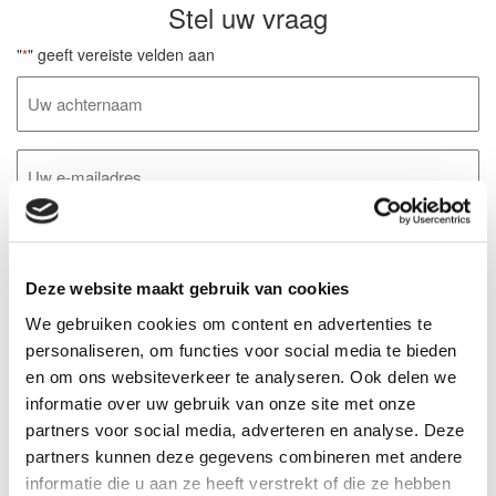
Stel uw vraag
"
" geeft vereiste velden aan
*
Achternaam
*
E-
mailadres
*
Telefoonnummer
*
Deze website maakt gebruik van cookies
Eventuele
We gebruiken cookies om content en advertenties te
opmerkingen
personaliseren, om functies voor social media te bieden
en om ons websiteverkeer te analyseren. Ook delen we
informatie over uw gebruik van onze site met onze
partners voor social media, adverteren en analyse. Deze
Kies een bestand
partners kunnen deze gegevens combineren met andere
Voeg eventueel een of meerdere document(en) toe
informatie die u aan ze heeft verstrekt of die ze hebben