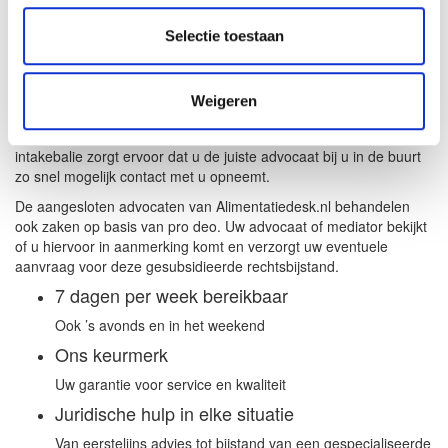
Waarom Landelijke Alimentatiedesk?
Selectie toestaan
U kunt nu direct contact opnemen met de intakebalie van
Landelijke Alimentatiedesk voor het opstellen of wijzigen van uw
Weigeren
overeenkomst voor kinderalimentatie of voor het opstellen van een
verzoek tot verhoging of verlaging van de alimentatie. De
intakebalie zorgt ervoor dat u de juiste advocaat bij u in de buurt
zo snel mogelijk contact met u opneemt.
De aangesloten advocaten van Alimentatiedesk.nl behandelen
ook zaken op basis van pro deo. Uw advocaat of mediator bekijkt
of u hiervoor in aanmerking komt en verzorgt uw eventuele
aanvraag voor deze gesubsidieerde rechtsbijstand.
7 dagen per week bereikbaar
Ook ’s avonds en in het weekend
Ons keurmerk
Uw garantie voor service en kwaliteit
Juridische hulp in elke situatie
Van eerstelijns advies tot bijstand van een gespecialiseerde