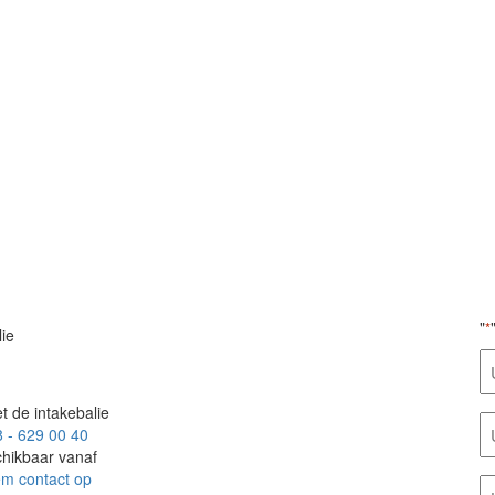
"
*
lie
A
*
t de intakebalie
E
 - 629 00 40
m
hikbaar vanaf
*
m contact op
T