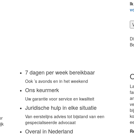
I
*
v
Di
Be
7 dagen per week bereikbaar
O
Ook ’s avonds en in het weekend
La
Ons keurmerk
fa
an
Uw garantie voor service en kwaliteit
ve
Juridische hulp in elke situatie
bi
ko
Van eerstelijns advies tot bijstand van een
or
ee
gespecialiseerde advocaat
jk
Overal in Nederland
Re