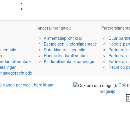
Kinderalimentatie
Partneralimenta
Alimentatieplicht kind
Duur partne
Beëindigen kinderalimentatie
Hoogte part
imentatie
Duur kinderalimentatie
Partneralim
n
Hoogte kinderalimentatie
Partneralim
heden alimentatie
Kinderalimentatie aanvragen
Partneralim
etalingen
Recht op pa
ntatiegerechtigde
Ook p
7 dagen per week bereikbaar
mogelijk