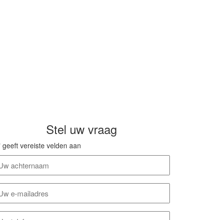
Stel uw vraag
" geeft vereiste velden aan
chternaam
-
ailadres
elefoonnummer