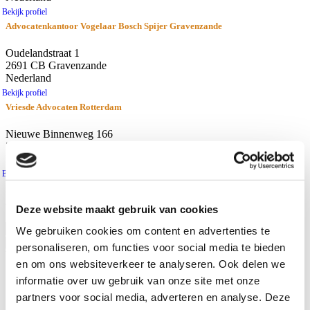
Bekijk profiel
Advocatenkantoor Vogelaar Bosch Spijer Gravenzande
Oudelandstraat 1
2691 CB Gravenzande
Nederland
Bekijk profiel
Vriesde Advocaten Rotterdam
Nieuwe Binnenweg 166
3015 BH Rotterdam
Nederland
Bekijk profiel
resultaten
Afstand
Deze website maakt gebruik van cookies
Gebruik huidige locatie
We gebruiken cookies om content en advertenties te
personaliseren, om functies voor social media te bieden
Waar zoekt u naar?
en om ons websiteverkeer te analyseren. Ook delen we
Advocaten
informatie over uw gebruik van onze site met onze
Kantoren
partners voor social media, adverteren en analyse. Deze