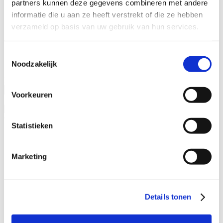
partners kunnen deze gegevens combineren met andere
Specialisaties
informatie die u aan ze heeft verstrekt of die ze hebben
Advocaat alimentatie
verzameld op basis van uw gebruik van hun services.
Alimentatie incasseren
Echtscheiding
Kinderalimentatie
Toestemmingsselectie
Partneralimentatie
Noodzakelijk
Naam advocaat
Voorkeuren
Ervaringsjaren
Geslacht
Statistieken
Man
Vrouw
Marketing
Specialisatieverenigingen
ADR.MED®
MfN
Details tonen
VFAS
Filters: