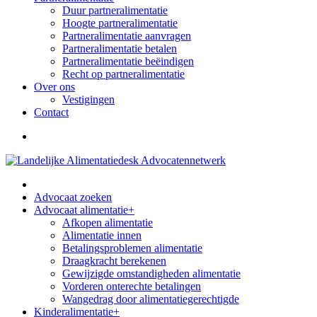
Duur partneralimentatie
Hoogte partneralimentatie
Partneralimentatie aanvragen
Partneralimentatie betalen
Partneralimentatie beëindigen
Recht op partneralimentatie
Over ons
Vestigingen
Contact
Advocaat zoeken
Advocaat alimentatie
+
Afkopen alimentatie
Alimentatie innen
Betalingsproblemen alimentatie
Draagkracht berekenen
Gewijzigde omstandigheden alimentatie
Vorderen onterechte betalingen
Wangedrag door alimentatiegerechtigde
Kinderalimentatie
+