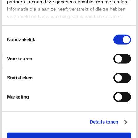
partners kunnen deze gegevens combineren met andere
Specialisaties
informatie die u aan ze heeft verstrekt of die ze hebben
Advocaat alimentatie
verzameld op basis van uw gebruik van hun services.
Alimentatie incasseren
Echtscheiding
Kinderalimentatie
Toestemmingsselectie
Partneralimentatie
Noodzakelijk
Naam advocaat
Voorkeuren
Ervaringsjaren
Geslacht
Statistieken
Man
Vrouw
Marketing
Specialisatieverenigingen
ADR.MED®
MfN
Details tonen
VFAS
Filters: