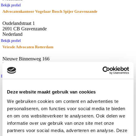
Bekijk profiel
Advocatenkantoor Vogelaar Bosch Spijer Gravenzande
Oudelandstraat 1
2691 CB Gravenzande
Nederland
Bekijk profiel
Vriesde Advocaten Rotterdam
Nieuwe Binnenweg 166
3015 BH Rotterdam
Nederland
Bekijk profiel
resultaten
Afstand
Deze website maakt gebruik van cookies
Gebruik huidige locatie
We gebruiken cookies om content en advertenties te
personaliseren, om functies voor social media te bieden
Waar zoekt u naar?
en om ons websiteverkeer te analyseren. Ook delen we
Advocaten
informatie over uw gebruik van onze site met onze
Kantoren
partners voor social media, adverteren en analyse. Deze