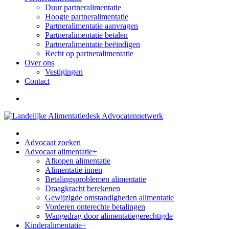
Duur partneralimentatie
Hoogte partneralimentatie
Partneralimentatie aanvragen
Partneralimentatie betalen
Partneralimentatie beëindigen
Recht op partneralimentatie
Over ons
Vestigingen
Contact
Advocaat zoeken
Advocaat alimentatie
+
Afkopen alimentatie
Alimentatie innen
Betalingsproblemen alimentatie
Draagkracht berekenen
Gewijzigde omstandigheden alimentatie
Vorderen onterechte betalingen
Wangedrag door alimentatiegerechtigde
Kinderalimentatie
+