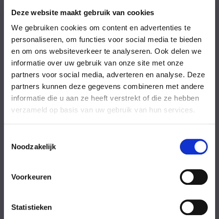
Vrijdag
08:00-18:00 uur
Zaterdag
09:00-17:00 uur
Deze website maakt gebruik van cookies
Zondag
09:00-17:00 uur
We gebruiken cookies om content en advertenties te
Feestdagen
Gesloten
personaliseren, om functies voor social media te bieden
en om ons websiteverkeer te analyseren. Ook delen we
Stel uw vraag
informatie over uw gebruik van onze site met onze
partners voor social media, adverteren en analyse. Deze
partners kunnen deze gegevens combineren met andere
Achternaam
informatie die u aan ze heeft verstrekt of die ze hebben
verzameld op basis van uw gebruik van hun services.
Toestemmingsselectie
Noodzakelijk
Eventuele
Voorkeuren
opmerkingen
Statistieken