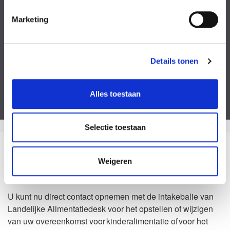
Kies een bestand
Marketing
Voeg eventueel een of meerdere document(en) toe
Privacyverklaring
Ik ga akkoord met de
privacy statement
&
algemene voorwaarden
.
Details tonen
Dit formulier is beveiligd door ReCaptcha van Google. Bekijk de
privacy
verklaring
en
algemene voorwaarden
.
Alles toestaan
Selectie toestaan
Zo kan het dus ook
Weigeren
Waarom Landelijke Alimentatiedesk?
U kunt nu direct contact opnemen met de intakebalie van
Landelijke Alimentatiedesk voor het opstellen of wijzigen
van uw overeenkomst voor kinderalimentatie of voor het