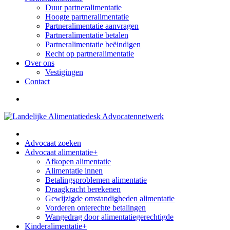
Duur partneralimentatie
Hoogte partneralimentatie
Partneralimentatie aanvragen
Partneralimentatie betalen
Partneralimentatie beëindigen
Recht op partneralimentatie
Over ons
Vestigingen
Contact
Advocaat zoeken
Advocaat alimentatie
+
Afkopen alimentatie
Alimentatie innen
Betalingsproblemen alimentatie
Draagkracht berekenen
Gewijzigde omstandigheden alimentatie
Vorderen onterechte betalingen
Wangedrag door alimentatiegerechtigde
Kinderalimentatie
+