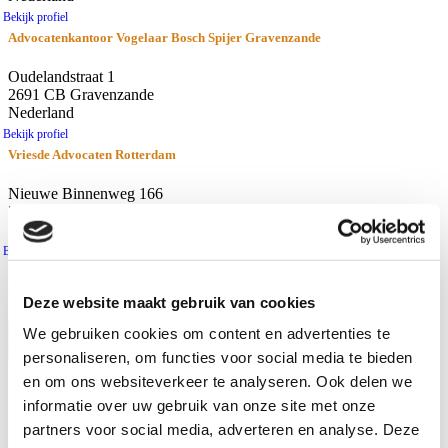
Bekijk profiel
Advocatenkantoor Vogelaar Bosch Spijer Gravenzande
Oudelandstraat 1
2691 CB Gravenzande
Nederland
Bekijk profiel
Vriesde Advocaten Rotterdam
Nieuwe Binnenweg 166
3015 BH Rotterdam
Nederland
Bekijk profiel
resultaten
Afstand
Deze website maakt gebruik van cookies
Gebruik huidige locatie
We gebruiken cookies om content en advertenties te
personaliseren, om functies voor social media te bieden
Waar zoekt u naar?
en om ons websiteverkeer te analyseren. Ook delen we
Advocaten
informatie over uw gebruik van onze site met onze
Kantoren
partners voor social media, adverteren en analyse. Deze