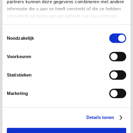
partners kunnen deze gegevens combineren met andere
Specialisaties
informatie die u aan ze heeft verstrekt of die ze hebben
Advocaat alimentatie
verzameld op basis van uw gebruik van hun services.
Alimentatie incasseren
Echtscheiding
Kinderalimentatie
Toestemmingsselectie
Partneralimentatie
Noodzakelijk
Naam advocaat
Voorkeuren
Ervaringsjaren
Geslacht
Statistieken
Man
Vrouw
Marketing
Specialisatieverenigingen
ADR.MED®
MfN
Details tonen
VFAS
Filters: