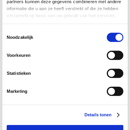
partners kunnen deze gegevens combineren met andere
Specialisaties
informatie die u aan ze heeft verstrekt of die ze hebben
Advocaat alimentatie
verzameld op basis van uw gebruik van hun services.
Alimentatie incasseren
Echtscheiding
Kinderalimentatie
Toestemmingsselectie
Partneralimentatie
Noodzakelijk
Naam advocaat
Voorkeuren
Ervaringsjaren
Geslacht
Statistieken
Man
Vrouw
Marketing
Specialisatieverenigingen
ADR.MED®
MfN
Details tonen
VFAS
Filters: