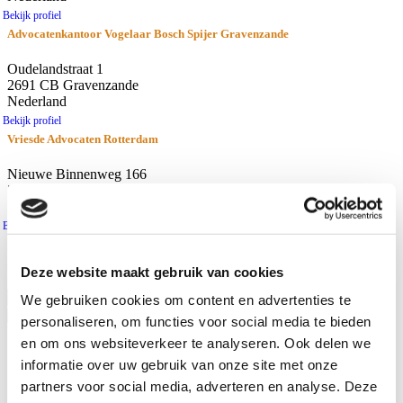
Bekijk profiel
Advocatenkantoor Vogelaar Bosch Spijer Gravenzande
Oudelandstraat 1
2691 CB Gravenzande
Nederland
Bekijk profiel
Vriesde Advocaten Rotterdam
Nieuwe Binnenweg 166
3015 BH Rotterdam
Nederland
Bekijk profiel
resultaten
Afstand
Deze website maakt gebruik van cookies
Gebruik huidige locatie
We gebruiken cookies om content en advertenties te
personaliseren, om functies voor social media te bieden
Waar zoekt u naar?
en om ons websiteverkeer te analyseren. Ook delen we
Advocaten
informatie over uw gebruik van onze site met onze
Kantoren
partners voor social media, adverteren en analyse. Deze