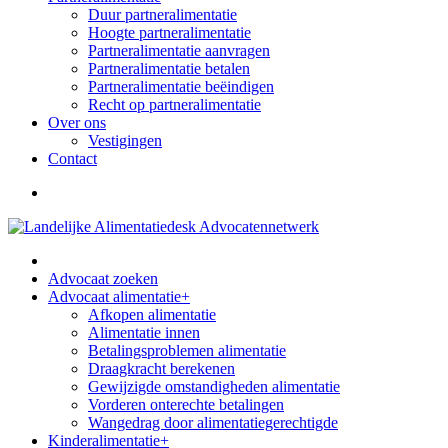
Duur partneralimentatie
Hoogte partneralimentatie
Partneralimentatie aanvragen
Partneralimentatie betalen
Partneralimentatie beëindigen
Recht op partneralimentatie
Over ons
Vestigingen
Contact
Advocaat zoeken
Advocaat alimentatie
+
Afkopen alimentatie
Alimentatie innen
Betalingsproblemen alimentatie
Draagkracht berekenen
Gewijzigde omstandigheden alimentatie
Vorderen onterechte betalingen
Wangedrag door alimentatiegerechtigde
Kinderalimentatie
+