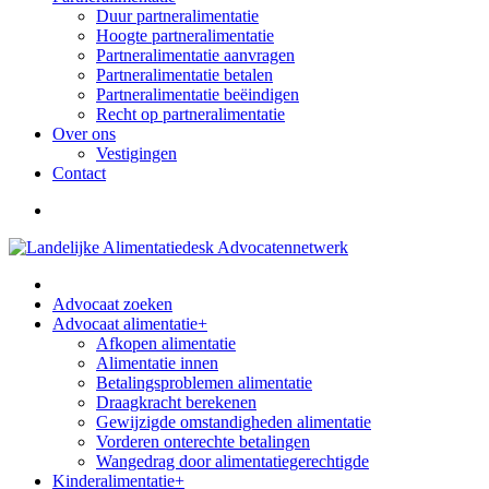
Duur partneralimentatie
Hoogte partneralimentatie
Partneralimentatie aanvragen
Partneralimentatie betalen
Partneralimentatie beëindigen
Recht op partneralimentatie
Over ons
Vestigingen
Contact
Advocaat zoeken
Advocaat alimentatie
+
Afkopen alimentatie
Alimentatie innen
Betalingsproblemen alimentatie
Draagkracht berekenen
Gewijzigde omstandigheden alimentatie
Vorderen onterechte betalingen
Wangedrag door alimentatiegerechtigde
Kinderalimentatie
+