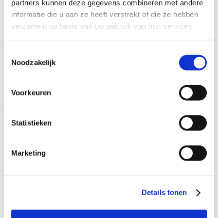
partners kunnen deze gegevens combineren met andere
Specialisaties
informatie die u aan ze heeft verstrekt of die ze hebben
Advocaat alimentatie
verzameld op basis van uw gebruik van hun services.
Alimentatie incasseren
Echtscheiding
Kinderalimentatie
Toestemmingsselectie
Partneralimentatie
Noodzakelijk
Naam advocaat
Voorkeuren
Ervaringsjaren
Geslacht
Statistieken
Man
Vrouw
Marketing
Specialisatieverenigingen
ADR.MED®
MfN
Details tonen
VFAS
Filters: