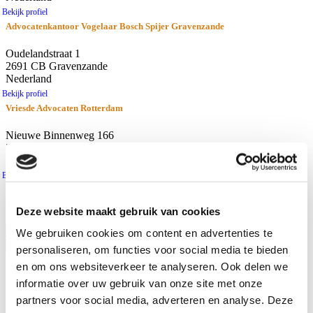
Bekijk profiel
Advocatenkantoor Vogelaar Bosch Spijer Gravenzande
Oudelandstraat 1
2691 CB Gravenzande
Nederland
Bekijk profiel
Vriesde Advocaten Rotterdam
Nieuwe Binnenweg 166
3015 BH Rotterdam
Nederland
Bekijk profiel
resultaten
Afstand
Deze website maakt gebruik van cookies
Gebruik huidige locatie
We gebruiken cookies om content en advertenties te
personaliseren, om functies voor social media te bieden
Waar zoekt u naar?
en om ons websiteverkeer te analyseren. Ook delen we
Advocaten
informatie over uw gebruik van onze site met onze
Kantoren
partners voor social media, adverteren en analyse. Deze