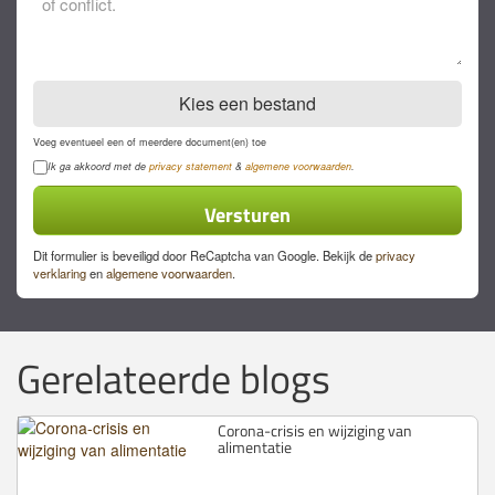
Kies een bestand
Voeg eventueel een of meerdere document(en) toe
Privacyverklaring
Ik ga akkoord met de
privacy statement
&
algemene voorwaarden
.
Dit formulier is beveiligd door ReCaptcha van Google. Bekijk de
privacy
verklaring
en
algemene voorwaarden
.
Gerelateerde blogs
Corona-crisis en wijziging van
alimentatie