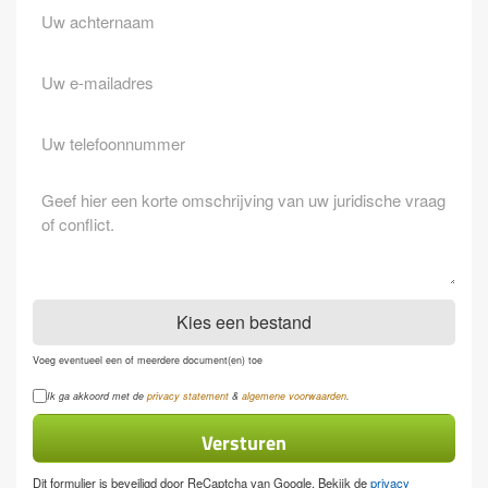
Achternaam
Eventuele
opmerkingen
Kies een bestand
Voeg eventueel een of meerdere document(en) toe
Privacyverklaring
Ik ga akkoord met de
privacy statement
&
algemene voorwaarden
.
Dit formulier is beveiligd door ReCaptcha van Google. Bekijk de
privacy