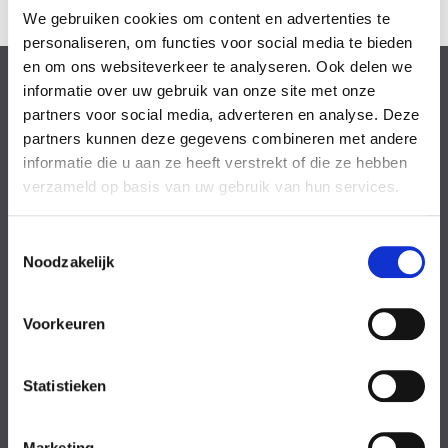
We gebruiken cookies om content en advertenties te
personaliseren, om functies voor social media te bieden
en om ons websiteverkeer te analyseren. Ook delen we
Wij helpen u graag!
informatie over uw gebruik van onze site met onze
partners voor social media, adverteren en analyse. Deze
partners kunnen deze gegevens combineren met andere
Stap 1: Bel of mail onze juristen van de
informatie die u aan ze heeft verstrekt of die ze hebben
intakebalie
verzameld op basis van uw gebruik van hun services.
Stap 2: Bespreek uw juridische oplossingen
Toestemmingsselectie
Stap 3: Kies de beste oplossing voor uw
Noodzakelijk
situatie
Voorkeuren
Statistieken
De intakebalie is 7 dagen per week bereikbaar.
Maandag
08:00-18:00 uur
Marketing